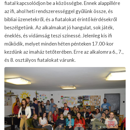
fiatal kapcsolódjon be a közösségbe. Ennek alappillére
az ifi, ahol heti rendszerességgel gyűlünk össze, és
bibliai üzenetekről, és a fiatalokat érintő kérdésekről
beszélgetünk. Az alkalmakat jó hangulat, sok játék,
éneklés, és vidámság teszi színessé. Jelenleg kis ifi
működik, melyet minden héten pénteken 17.00-kor
kezdünk az imaház tetőterében. Erre az alkalomra 6., 7.,
és 8. osztályos fiatalokat várunk.