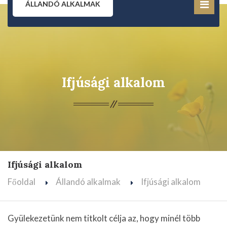
ÁLLANDÓ ALKALMAK
Ifjúsági alkalom
Ifjúsági alkalom
Főoldal
Állandó alkalmak
Ifjúsági alkalom
Gyülekezetünk nem titkolt célja az, hogy minél több