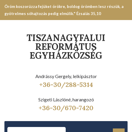
Öröm koszorúzza fejüket örökre, boldog örömben lesz részük, a
gyötrelmes sóhajtozás pedig elmúlik." Ézsaiás 35,10
TISZANAGYFALUI
REFORMÁTUS
EGYHÁZKÖZSÉG
Andrássy Gergely, lelkipásztor
+36-30/288-5314
Szigeti Lászlóné, harangozó
+36-30/670-7420