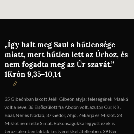
„Így halt meg Saul a hűtlensége
miatt, mert hűtlen lett az Úrhoz, és
nem fogadta meg az Úr szavát.”
1Krón 9,35–10,14
35 Gibeónban lakott Jeíél, Gibeón atyja; feleségének Maaká
volt a neve. 36 Elsőszülött fia Abdón volt, azután Cúr, Kís,
Baal, Nér és Nádáb, 37 Gedór, Ahjó, Zekarjá és Miklót. 38
Miklót nemzette Simát. Rokonságukkal együtt ezek is
Jeruzsálemben laktak, testvéreikkel átellenben. 39 Nér