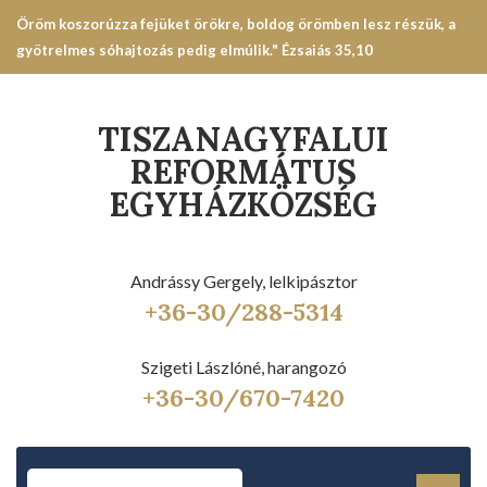
Öröm koszorúzza fejüket örökre, boldog örömben lesz részük, a
gyötrelmes sóhajtozás pedig elmúlik." Ézsaiás 35,10
TISZANAGYFALUI
REFORMÁTUS
EGYHÁZKÖZSÉG
Andrássy Gergely, lelkipásztor
+36-30/288-5314
Szigeti Lászlóné, harangozó
+36-30/670-7420