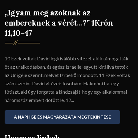
„Igyam meg azoknak az
embereknek a vérét…?” 1Krón
11,10–47
10 Ezek voltak Dávid legkiválóbb vitézei, akik támogatták
őt az uralkodásban, és egész Izráellel együtt királlyá tették
az Úr igéje szerint, melyet Izráelről mondott. 11 Ezek voltak
szám szerint Dávid vitézei: Josobám, Hakmóní fia, egy
főtiszt, aki úgy forgatta a lándzsáját, hogy egy alkalommal
háromszáz embert döfött le. 12...
A NAPI IGE ÉS MAGYARÁZATA MEGTEKINTÉSE