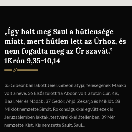
„Így halt meg Saul a hűtlensége
miatt, mert hűtlen lett az Úrhoz, és
nem fogadta meg az Úr szavát.”
1Krón 9,35–10,14
35 Gibeónban lakott Jeíél, Gibeón atyja; feleségének Maaká
volt a neve. 36 Elsőszülött fia Abdón volt, azután Cúr, Kís,
Baal, Nér és Nádáb, 37 Gedór, Ahjó, Zekarjá és Miklót. 38
Miklót nemzette Simát. Rokonságukkal együtt ezek is
Jeruzsálemben laktak, testvéreikkel átellenben. 39 Nér
nemzette Kíst, Kís nemzette Sault, Saul...