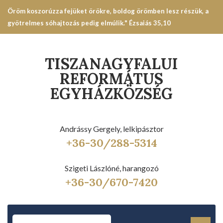
Öröm koszorúzza fejüket örökre, boldog örömben lesz részük, a
gyötrelmes sóhajtozás pedig elmúlik." Ézsaiás 35,10
TISZANAGYFALUI
REFORMÁTUS
EGYHÁZKÖZSÉG
Andrássy Gergely, lelkipásztor
+36-30/288-5314
Szigeti Lászlóné, harangozó
+36-30/670-7420