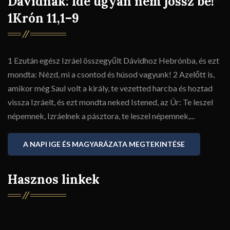
Dávidnak: Ide ugyan nem jössz be!”
1Krón 11,1–9
1 Ezután egész Izráel összegyűlt Dávidhoz Hebrónba, és ezt
mondta: Nézd, mi a csontod és húsod vagyunk! 2 Azelőtt is,
amikor még Saul volt a király, te vezetted harcba és hoztad
vissza Izráelt, és ezt mondta neked Istened, az Úr: Te leszel
népemnek, Izráelnek a pásztora, te leszel népemnek,...
A NAPI IGE ÉS MAGYARÁZATA MEGTEKINTÉSE
Hasznos linkek