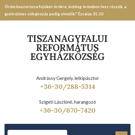
Öröm koszorúzza fejüket örökre, boldog örömben lesz részük, a
gyötrelmes sóhajtozás pedig elmúlik." Ézsaiás 35,10
TISZANAGYFALUI
REFORMÁTUS
EGYHÁZKÖZSÉG
Andrássy Gergely, lelkipásztor
+36-30/288-5314
Szigeti Lászlóné, harangozó
+36-30/670-7420