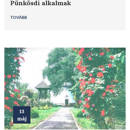
Pünkösdi alkalmak
TOVÁBB
13
máj