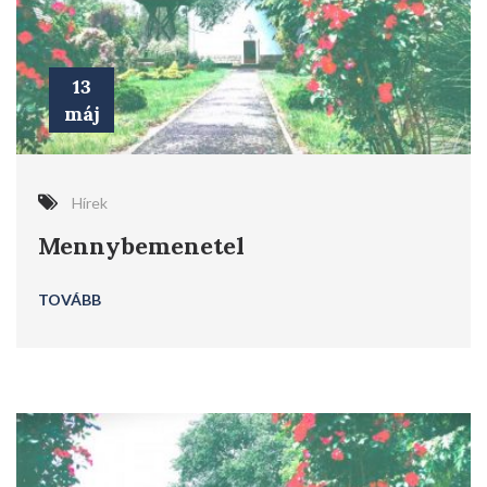
13
máj
Hírek
Mennybemenetel
TOVÁBB