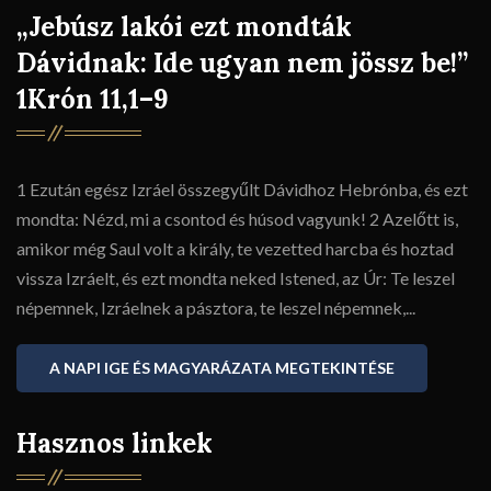
„Jebúsz lakói ezt mondták
Dávidnak: Ide ugyan nem jössz be!”
1Krón 11,1–9
1 Ezután egész Izráel összegyűlt Dávidhoz Hebrónba, és ezt
mondta: Nézd, mi a csontod és húsod vagyunk! 2 Azelőtt is,
amikor még Saul volt a király, te vezetted harcba és hoztad
vissza Izráelt, és ezt mondta neked Istened, az Úr: Te leszel
népemnek, Izráelnek a pásztora, te leszel népemnek,...
A NAPI IGE ÉS MAGYARÁZATA MEGTEKINTÉSE
Hasznos linkek