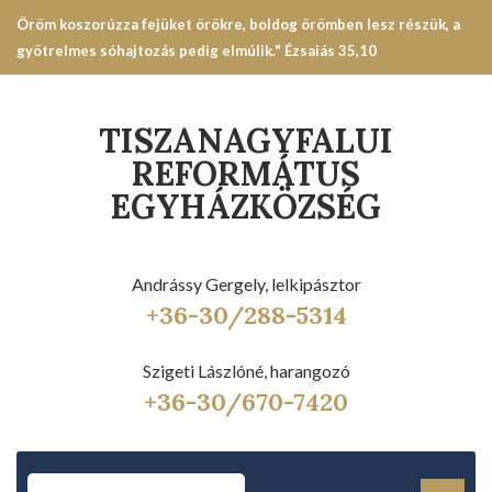
Öröm koszorúzza fejüket örökre, boldog örömben lesz részük, a
gyötrelmes sóhajtozás pedig elmúlik." Ézsaiás 35,10
TISZANAGYFALUI
REFORMÁTUS
EGYHÁZKÖZSÉG
Andrássy Gergely, lelkipásztor
+36-30/288-5314
Szigeti Lászlóné, harangozó
+36-30/670-7420