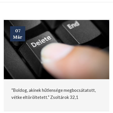
07
Már
“Boldog, akinek hűtlensége megbocsátatott,
vétke eltöröltetett.” Zsoltárok 32,1