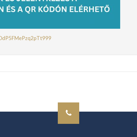
le/DdP5FMePzq2pTt999