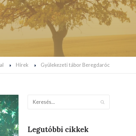
al
Hírek
Gyülekezeti tábor Beregdaróc
Legutóbbi cikkek