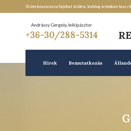
Öröm koszorúzza fejüket örökre, boldog örömben lesz rés
Andrássy Gergely, lelkipásztor
R
+36-30/288-5314
Hírek
Bemutatkozás
Álland
G