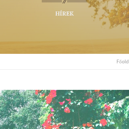
HÍREK
Főold