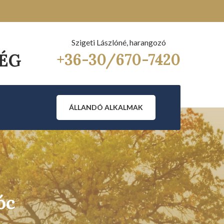
Szigeti Lászlóné, harangozó
ÉG
+36-30/670-7420
ÁLLANDÓ ALKALMAK
óc