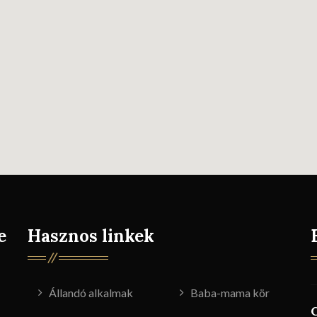
e
Hasznos linkek
Állandó alkalmak
Baba-mama kör