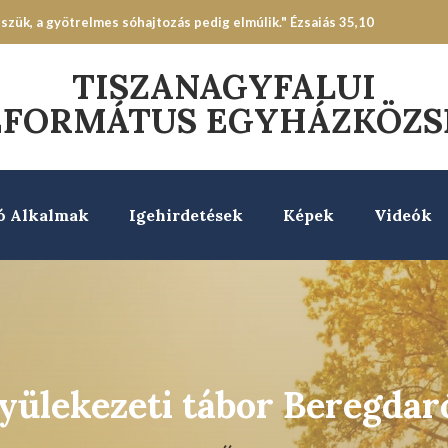
zük, a gyötrelmes sóhajtozás pedig elmúlik." Ézsaiás 35,10
TISZANAGYFALUI
EFORMÁTUS EGYHÁZKÖZS
ó Alkalmak
Igehirdetések
Képek
Videók
yülekezeti tábor Beregdar