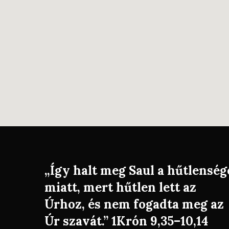
„Így halt meg Saul a hűtlenség
miatt, mert hűtlen lett az
Úrhoz, és nem fogadta meg az
Úr szavát.” 1Krón 9,35–10,14