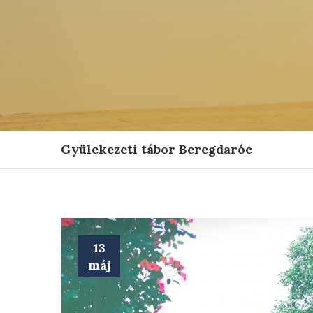
Gyülekezeti tábor Beregdaróc
13
máj